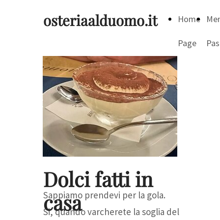
osteriaalduomo.it
Home
Me
Page
Pas
Dolci fatti in
casa
Sappiamo prendevi per la gola.
Si, quando varcherete la soglia del